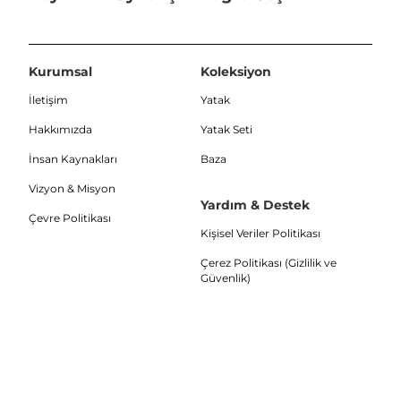
Kurumsal
Koleksiyon
İletişim
Yatak
Hakkımızda
Yatak Seti
İnsan Kaynakları
Baza
Vizyon & Misyon
Yardım & Destek
Çevre Politikası
Kişisel Veriler Politikası
Çerez Politikası (Gizlilik ve
Güvenlik)
Aydınlatma Metni
Müşteri Hizmetleri
0352 321 10 12