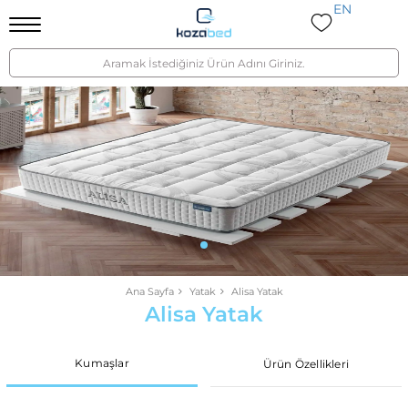
EN
Ana Sayfa
Yatak
Alisa Yatak
Alisa Yatak
Kumaşlar
Ürün Özellikleri